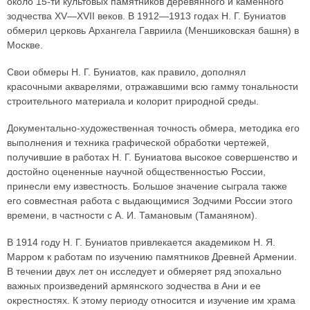
около 15-ти культовых памятников деревянного и каменного
зодчества XV—XVII веков. В 1912—1913 годах Н. Г. Буниатов
обмерил церковь Архангела Гавриила (Меншиковская башня) в
Москве.
Свои обмеры Н. Г. Буниатов, как правило, дополнял
красочными акварелями, отражавшими всю гамму тональности
строительного материала и колорит природной среды.
Документально-художественная точность обмера, методика его
выполнения и техника графической обработки чертежей,
получившие в работах Н. Г. Буниатова высокое совершенство и
достойно оцененные научной общественностью России,
принесли ему известность. Большое значение сыграла также
его совместная работа с выдающимися Зодчими России этого
времени, в частности с А. И. Тамановым (Таманяном).
В 1914 году Н. Г. Буниатов привлекается академиком Н. Я.
Марром к работам по изучению памятников Древней Армении.
В течении двух лет он исследует и обмеряет ряд эпохально
важных произведений армянского зодчества в Ани и ее
окрестностях. К этому периоду относится и изучение им храма