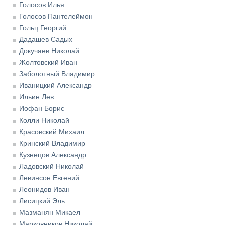
Голосов Илья
Голосов Пантелеймон
Гольц Георгий
Дадашев Садых
Докучаев Николай
Жолтовский Иван
Заболотный Владимир
Иваницкий Александр
Ильин Лев
Иофан Борис
Колли Николай
Красовский Михаил
Кринский Владимир
Кузнецов Александр
Ладовский Николай
Левинсон Евгений
Леонидов Иван
Лисицкий Эль
Мазманян Микаел
Марковников Николай