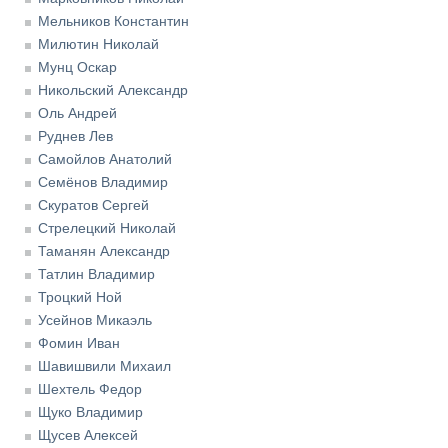
Мельников Константин
Милютин Николай
Мунц Оскар
Никольский Александр
Оль Андрей
Руднев Лев
Самойлов Анатолий
Семёнов Владимир
Скуратов Сергей
Стрелецкий Николай
Таманян Александр
Татлин Владимир
Троцкий Ной
Усейнов Микаэль
Фомин Иван
Шавишвили Михаил
Шехтель Федор
Щуко Владимир
Щусев Алексей