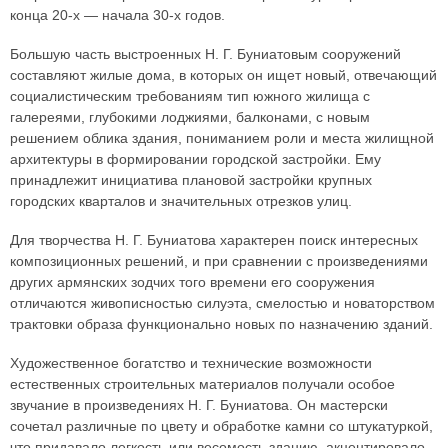
конца 20-х — начала 30-х годов.
Большую часть выстроенных Н. Г. Буниатовым сооружений
составляют жилые дома, в которых он ищет новый, отвечающий
социалистическим требованиям тип южного жилища с
галереями, глубокими лоджиями, балконами, с новым
решением облика здания, пониманием роли и места жилищной
архитектуры в формировании городской застройки. Ему
принадлежит инициатива плановой застройки крупных
городских кварталов и значительных отрезков улиц.
Для творчества Н. Г. Буниатова характерен поиск интересных
композиционных решений, и при сравнении с произведениями
других армянских зодчих того времени его сооружения
отличаются живописностью силуэта, смелостью и новаторством
трактовки образа функционально новых по назначению зданий.
Художественное богатство и технические возможности
естественных строительных материалов получали особое
звучание в произведениях Н. Г. Буниатова. Он мастерски
сочетал различные по цвету и обработке камни со штукатуркой,
что придавало легкость или весомость зданию, акцентировало