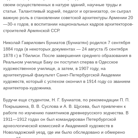
своем осуществленных в натуре зданий, научные труды и
статьи. Талантливый зодчий, педагог и организатор, он сыграл
важную роль в становлении советской архитектуры Армении 20
—30-х годов, в воспитании национальных кадров архитекторов-
строителей Армянской ССР.
Николай Гаврилович Буниатов (Буниатян) родился 7 сентября
1884 года (в некоторых документах — 24 августа /5 сентября
1878 г.) в Тбилиси. После завершения среднего образования в
Реальном училище Баку он поступил сперва в Одесское
художественное училище, а затем, в 1907 году, на
архитектурный факультет Санкт-Петербургской Академии
художеств, который с успехом окончил в 1914 году со званием
архитектора-художника.
Будучи еще студентом, Н. Г. Буниатов, по рекомендации П. П.
Покрышкина, В. В. Суслова и А. В. Щусева, был привлечен к
работе по изучению памятников древнерусского зодчества. В
1911—1912 годах он был командирован Петербургской
археологической комиссией и Академией художеств в
Новоладожский уезд, где им было обследовано и обмерено