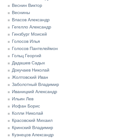
Веснин Виктор
Веснины
Власов Александр
Гегелло Александр
Гинзбург Моисей
Голосов Илья
Голосов Пантелеймон
Гольц Георгий
Дадашев Садых
Докучаев Николай
Жолтовский Иван
Заболотный Владимир
Иваницкий Александр
Ильин Лев
Иофан Борис
Колли Николай
Красовский Михаил
Кринский Владимир
Кузнецов Александр