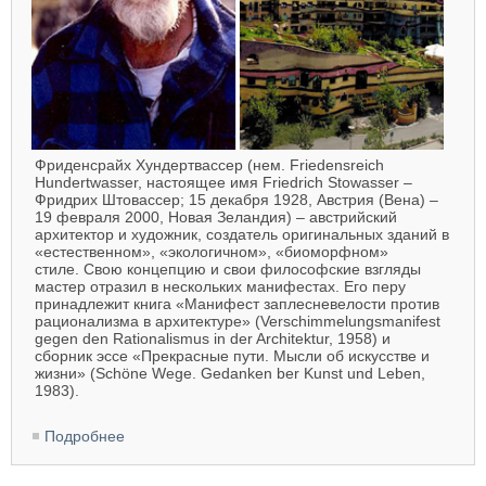
Фриденсрайх Хундертвассер (нем. Friedensreich
Hundertwasser, настоящее имя Friedrich Stowasser –
Фридрих Штовассер; 15 декабря 1928, Австрия (Вена) –
19 февраля 2000, Новая Зеландия) – австрийский
архитектор и художник, создатель оригинальных зданий в
«естественном», «экологичном», «биоморфном»
стиле. Свою концепцию и свои философские взгляды
мастер отразил в нескольких манифестах. Его перу
принадлежит книга «Манифест заплесневелости против
рационализма в архитектуре» (Verschimmelungsmanifest
gegen den Rationalismus in der Architektur, 1958) и
сборник эссе «Прекрасные пути. Мысли об искусстве и
жизни» (Schöne Wege. Gedanken ber Kunst und Leben,
1983).
Подробнее
о Friedensreich Hundertwasser. Фриденсрайх
Хундертвассер