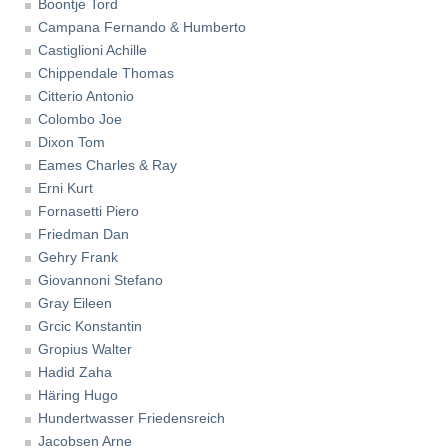
Boontje Tord
Campana Fernando & Humberto
Castiglioni Achille
Chippendale Thomas
Citterio Antonio
Colombo Joe
Dixon Tom
Eames Charles & Ray
Erni Kurt
Fornasetti Piero
Friedman Dan
Gehry Frank
Giovannoni Stefano
Gray Eileen
Grcic Konstantin
Gropius Walter
Hadid Zaha
Häring Hugo
Hundertwasser Friedensreich
Jacobsen Arne