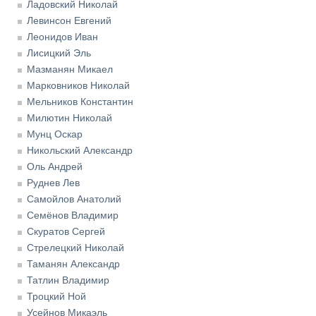
Ладовский Николай
Левинсон Евгений
Леонидов Иван
Лисицкий Эль
Мазманян Микаел
Марковников Николай
Мельников Константин
Милютин Николай
Мунц Оскар
Никольский Александр
Оль Андрей
Руднев Лев
Самойлов Анатолий
Семёнов Владимир
Скуратов Сергей
Стрелецкий Николай
Таманян Александр
Татлин Владимир
Троцкий Ной
Усейнов Микаэль