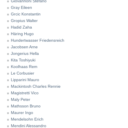
Giovannoni Stefano
Gray Eileen
Grcic Konstantin
Gropius Walter
Hadid Zaha
Häring Hugo
Hundertwasser Friedensreich
Jacobsen Arne
Jongerius Hella
Kita Toshiyuki
Koolhaas Rem
Le Corbusier
Lipparini Mauro
Mackintosh Charles Rennie
Magistretti Vico
Maly Peter
Mathsson Bruno
Maurer Ingo
Mendelsohn Erich
Mendini Alessandro