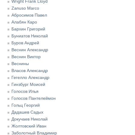
Wright Frank Lloyd
Zanuso Marco
Абросимов Павел
Алабян Каро
Бархин Григорий
Буниатов Николай
Буров Андрей
Веснин Александр
Веснин Виктор
Веснины
Власов Александр
Гегелло Александр
Гинзбург Моисей
Голосов Илья
Голосов Пантелеймон
Гольц Георгий
Дадашев Садых
Докучаев Николай
Жолтовский Иван
Заболотный Владимир