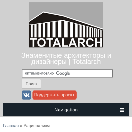
Знаменитые архитекторы и
дизайнеры | Totalarch
Navigation
Вы здесь
Главная
» Рационализм